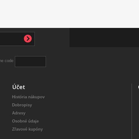
Účet
História nákupov
Dobropisy
Adresy
Osobné údaje
Zľavové kupóny