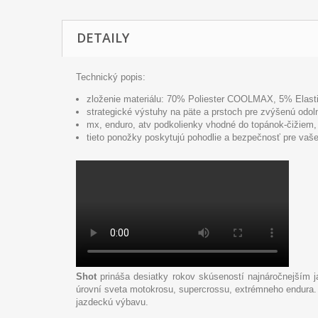
DETAILY
Technický popis:
zloženie materiálu: 70% Poliester COOLMAX, 5% Elasti
strategické výstuhy na päte a prstoch pre zvýšenú odol
mx, enduro, atv podkolienky vhodné do topánok-čižiem, 
tieto ponožky poskytujú pohodlie a bezpečnosť pre vaš
Shot
prináša desiatky rokov skúseností najnáročnejším j
úrovní sveta motokrosu, supercrossu, extrémneho endura
jazdeckú výbavu.