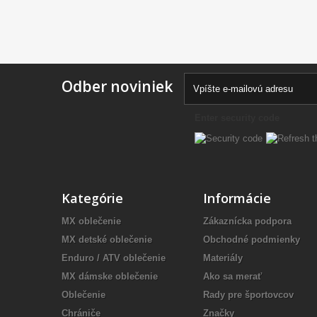
Odber noviniek
Enter security code
Kategórie
Informácie
MX oblečenie
Zákaznícka podpora
MX detské oblečenie
Obchodné podmienky
Enduro / ATV oblečenie
Materiály
MX dámske oblečenie
Ako sa merať
Oblečenie
Rady pre športovcov
Chrániče
Značky