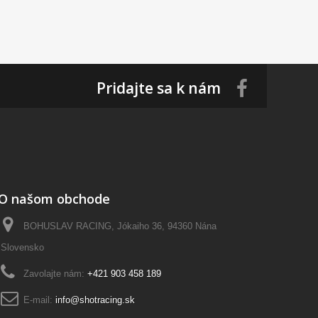
Pridajte sa k nám
O našom obchode
BOHUSLAV RACING, Jókaiho 36, 94360 Nána
Slovensko
Zavolajte nám:
+421 903 458 189
E-mail:
info@shotracing.sk