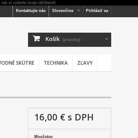
Kontaktujte nás
Slovenčina
Prihlásiť sa
Košík
(prázdny)
VODNÉ SKÚTRE
TECHNIKA
ZĽAVY
16,00 €
s DPH
Množstvo