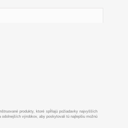
nštruované produkty, ktoré spĺňajú požiadavky najvyšších
 a odolnejších výrobkov, aby poskytovali tú najlepšiu možnú