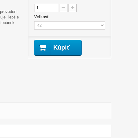
prevedení.
Veľkosť
uje lepšie
 topánok.
Kúpiť