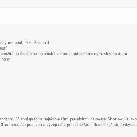
cký materiál, 25% Poliamid
nosť
použité sú špeciálne technické vlákna s antibakteriálnymi vlastnosťami
e nohy
azdcom. V spolupráci s najrýchlejšími pretekármi na svete
Shot
vyvíja sko
.
Shot
neustále pracuje na vývoji ešte pohodlnejších, flexibilnejších, ľahkých