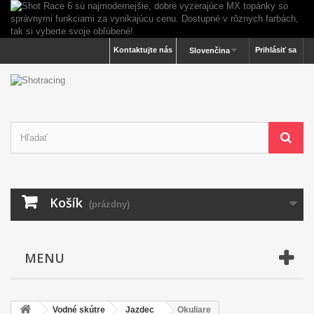
Kontaktujte nás
Prihlásiť sa
Slovenčina
Košík
(prázdny)
MENU
Vodné skútre
Jazdec
Okuliare