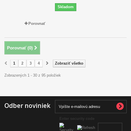
Skladom
Porovnať
Porovnať (
0
)
1
2
3
4
Zobraziť všetko
Zobrazených 1 - 30 z 95 položiek
Odber noviniek
Enter security code