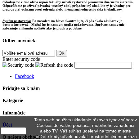
Skladujeme v tme alebo aspoň tak, aby neboli vystavené priamemu slnečnému žiareniu.
Odporúčame používať pôvodný textilný obal, prípadne iný obal, ktorý je vhodný pre
prepravu aj ochranu proti odreniu alebo inému znehodnoteniu skla či okuliarov.
Systém nastavenia:
Po nasadení na hlavu skontrolujte, či pás okolo okuliarov je
dostatočne pevný. Možné ho je nastaviť podľa požadovania. Správne nastavenie
zabraňuje vniknutiu nečistôt ako je prach a podobne.
Odber noviniek
OK
Enter security code
Facebook
Pridajte sa k nám
Kategórie
Informácie
Tento web používa ukladanie rôznych typov súborov
Účet
Cookies do vášho počítača, mobilného zariadenia
close
alebo TV. Váš súhlas udelený na tomto mieste
môžete kedykoľvek odvolať prostredníctvom odkazu
O našom obchode