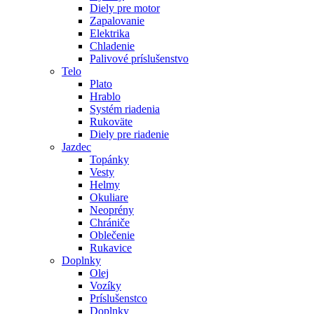
Diely pre motor
Zapalovanie
Elektrika
Chladenie
Palivové príslušenstvo
Telo
Plato
Hrablo
Systém riadenia
Rukoväte
Diely pre riadenie
Jazdec
Topánky
Vesty
Helmy
Okuliare
Neoprény
Chrániče
Oblečenie
Rukavice
Doplnky
Olej
Vozíky
Príslušenstco
Doplnky