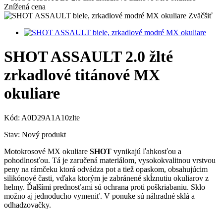
Znížená cena
Zväčšiť
SHOT ASSAULT 2.0 žlté
zrkadlové titánové MX
okuliare
Kód:
A0D29A1A10zlte
Stav:
Nový produkt
Motokrosové MX okuliare
SHOT
vynikajú ľahkosťou a
pohodlnosťou. Tá je zaručená materiálom, vysokokvalitnou vrstvou
peny na rámčeku ktorá odvádza pot a tiež opaskom, obsahujúcim
silikónové časti, vďaka ktorým je zabránené skĺznutiu okuliarov z
helmy. Ďalšími prednosťami sú ochrana proti poškriabaniu. Sklo
možno aj jednoducho vymeniť. V ponuke sú náhradné sklá a
odhadzovačky.