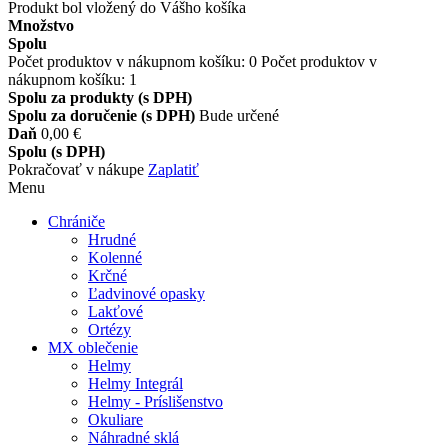
Produkt bol vložený do Vášho košíka
Množstvo
Spolu
Počet produktov v nákupnom košíku:
0
Počet produktov v
nákupnom košíku: 1
Spolu za produkty (s DPH)
Spolu za doručenie (s DPH)
Bude určené
Daň
0,00 €
Spolu (s DPH)
Pokračovať v nákupe
Zaplatiť
Menu
Chrániče
Hrudné
Kolenné
Krčné
Ľadvinové opasky
Lakťové
Ortézy
MX oblečenie
Helmy
Helmy Integrál
Helmy - Príslišenstvo
Okuliare
Náhradné sklá