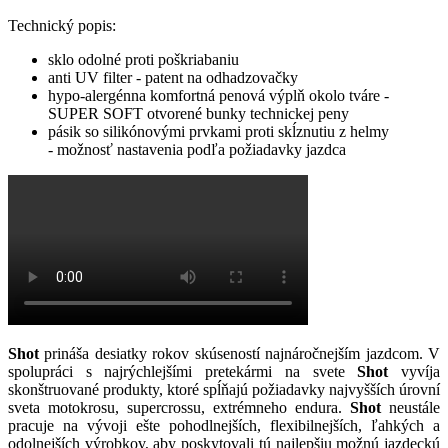
Technický popis:
sklo odolné proti poškriabaniu
anti UV filter - patent na odhadzovačky
hypo-alergénna komfortná penová výplň okolo tváre -
SUPER SOFT otvorené bunky technickej peny
pásik so silikónovými prvkami proti skĺznutiu z helmy
- možnosť nastavenia podľa požiadavky jazdca
Shot
prináša desiatky rokov skúseností najnáročnejším jazdcom. V
spolupráci s najrýchlejšími pretekármi na svete
Shot
vyvíja
skonštruované produkty, ktoré spĺňajú požiadavky najvyšších úrovní
sveta motokrosu, supercrossu, extrémneho endura.
Shot
neustále
pracuje na vývoji ešte pohodlnejších, flexibilnejších, ľahkých a
odolnejších výrobkov, aby poskytovali tú najlepšiu možnú jazdeckú