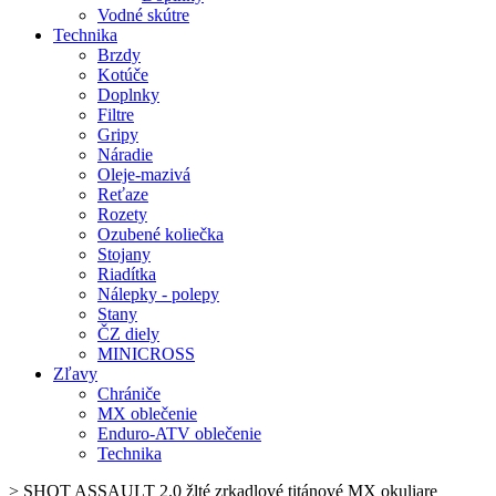
Vodné skútre
Technika
Brzdy
Kotúče
Doplnky
Filtre
Gripy
Náradie
Oleje-mazivá
Reťaze
Rozety
Ozubené koliečka
Stojany
Riadítka
Nálepky - polepy
Stany
ČZ diely
MINICROSS
Zľavy
Chrániče
MX oblečenie
Enduro-ATV oblečenie
Technika
>
SHOT ASSAULT 2.0 žlté zrkadlové titánové MX okuliare