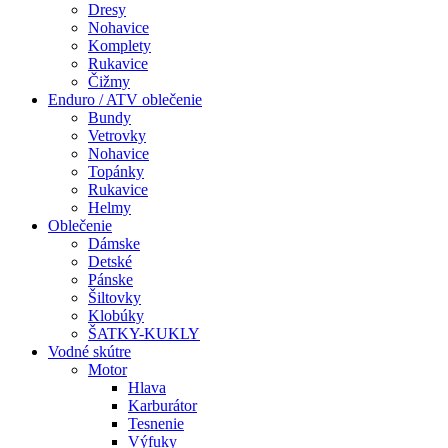
Dresy
Nohavice
Komplety
Rukavice
Čižmy
Enduro / ATV oblečenie
Bundy
Vetrovky
Nohavice
Topánky
Rukavice
Helmy
Oblečenie
Dámske
Detské
Pánske
Šiltovky
Klobúky
ŠATKY-KUKLY
Vodné skútre
Motor
Hlava
Karburátor
Tesnenie
Výfuky