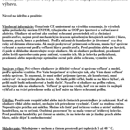
výbavu.
Návod na údržbu a použitie:
Všeobecné informácie:
Označenie CE umiestnené na výrobku oznamuje, že výrobok
spĺňa požiadavky noriem EN1938, týkajúceho sa OOP pre športové a voľnočasové
aktivity. Okuliare sú určené ako osobný ochranný prostriedok očí a chrániaci
používateľov, najmä pred mechanickým úrazom spôsobeným lietajúcich nečistôt ( blato,
kamene, prach, hmyz a podobne). Podľa súčasných štandardov je životnosť cca dva
roky od dátumu obstarania. Ak majú poskytovať primeranú ochranu, musia byť správne
vybrané a nastavené podľa veľkosti hlavy používateľa. Pred použitím alebo po havárii,
či páde si dôkladne skontrolujte svoje okuliare. Ak sú okuliare poškodené, prasknuté
alebo kvôli opotrebovaniu peny zničené, vymeňte ich. Ak je šošovka poškriabaná,
prasknutá alebo neposkytuje optimálne zorné pole alebo ochranu, vymeňte ich.
Správny výber:
Pri výbere okuliarov je dôležité vybrať si správnu veľkosť a model,
podľa spôsobu využitia. Pre Vašu bezpečnosť si vyberajte tak, aby Vám daná veľkosť
sedela správne. To znamená, že musí sedieť príjemne (pevne, ale komfortne), musí
zakrývať čo najväčšiu plochu tváre. Ak budú príliš veľké, budú sa na hlave hýbať, ak
príliš malé budú nekomfortné a budú tlačiť. Nasaďte si okuliare na prilbu rukou,
nechytajte sklo na okuliaroch. Veľkosť je správna vtedy, keď cez ne máte čo najlepší
výhľad a na tvári prirodzene sedia aj keď máte na hlave ochrannú prilbu.
Údržba:
Používanie rozpúšťadiel alebo iných čistiacich prostriedkov je zakázané. Keď sú
okuliare vlhké alebo mokré, nechajte ich prirodzene vyschnúť. Čistiť za studena ručne.
Nepoužívajte práčku ani sušičku. Možno ich čistiť pod tečúcou vodou a utrieť mäkkou
handričkou, na to určenú. Osobitná pozornosť by sa mala venovať irídiovej šošovke.
Pred použitím handričky pri čistení sa uistite, že na šošovke nie je žiadny prach alebo
blato, môže dôjsť k znehodnoteniu!
Skladovanie:
Skladujeme v suchom a čistom prostredí pri teplotách 5 až 40 ° C.