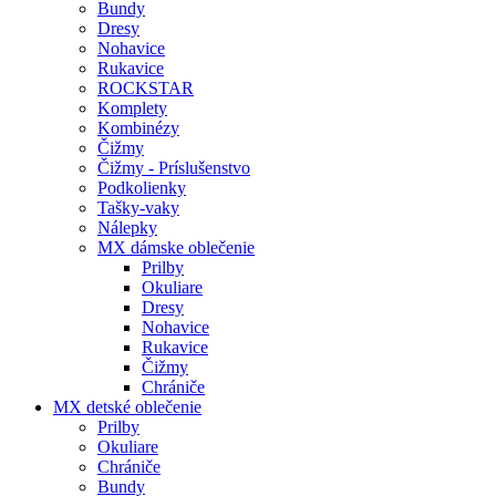
Bundy
Dresy
Nohavice
Rukavice
ROCKSTAR
Komplety
Kombinézy
Čižmy
Čižmy - Príslušenstvo
Podkolienky
Tašky-vaky
Nálepky
MX dámske oblečenie
Prilby
Okuliare
Dresy
Nohavice
Rukavice
Čižmy
Chrániče
MX detské oblečenie
Prilby
Okuliare
Chrániče
Bundy