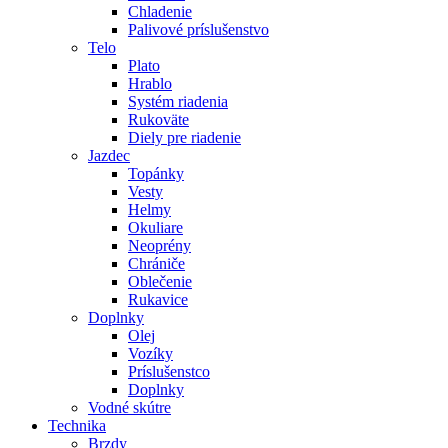
Chladenie
Palivové príslušenstvo
Telo
Plato
Hrablo
Systém riadenia
Rukoväte
Diely pre riadenie
Jazdec
Topánky
Vesty
Helmy
Okuliare
Neoprény
Chrániče
Oblečenie
Rukavice
Doplnky
Olej
Vozíky
Príslušenstco
Doplnky
Vodné skútre
Technika
Brzdy