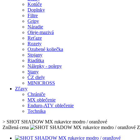
Kotúče
Doplnky
Filtre
Gripy
Náradie
Oleje-mazivá
Reťaze
Rozety
Ozubené koliečka
Stojany
Riadítka
Nálepky - polepy
Stany
ČZ diely
MINICROSS
Zľavy
Chrániče
MX oblečenie
Enduro-ATV oblečenie
Technika
>
SHOT SHADOW MX rukavice modro / oranžové
Znížená cena
Z