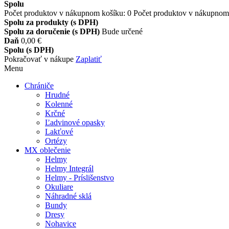
Spolu
Počet produktov v nákupnom košíku:
0
Počet produktov v nákupnom 
Spolu za produkty (s DPH)
Spolu za doručenie (s DPH)
Bude určené
Daň
0,00 €
Spolu (s DPH)
Pokračovať v nákupe
Zaplatiť
Menu
Chrániče
Hrudné
Kolenné
Krčné
Ľadvinové opasky
Lakťové
Ortézy
MX oblečenie
Helmy
Helmy Integrál
Helmy - Príslišenstvo
Okuliare
Náhradné sklá
Bundy
Dresy
Nohavice