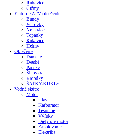
Rukavice
Čižmy
Enduro / ATV oblečenie
Bundy
Vetrovky
Nohavice
Topánky
Rukavice
Helmy
Oblečenie
Dámske
Detské
Pánske
Šiltovky
Klobúky
ŠATKY-KUKLY
Vodné skútre
Motor
Hlava
Karburátor
Tesnenie
Výfuky
Diely pre motor
Zapalovanie
Elektrika