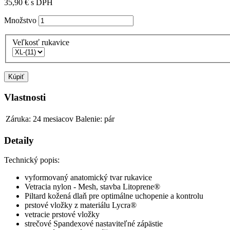
35,90 €
s DPH
Množstvo
Veľkosť rukavice
Kúpiť
Vlastnosti
Záruka: 24 mesiacov
Balenie: pár
Detaily
Technický popis:
vyformovaný anatomický tvar rukavice
Vetracia nylon - Mesh, stavba Litoprene®
Piltard kožená dlaň pre optimálne uchopenie a kontrolu
prstové vložky z materiálu Lycra®
vetracie prstové vložky
strečové Spandexové nastaviteľné zápästie