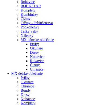
Rukavice
ROCKSTAR
Komplety
Kombinézy
Čižmy
Čižmy - Príslušenstvo
Podkolienky
Tašky-vaky
Nálepky
MX dámske oblečenie
Prilby
Okuliare
Dresy
Nohavice
Rukavice
Čižmy
Chrániče
MX detské oblečenie
Prilby
Okuliare
Chrániče
Bundy
Dresy
Nohavice
Komplety