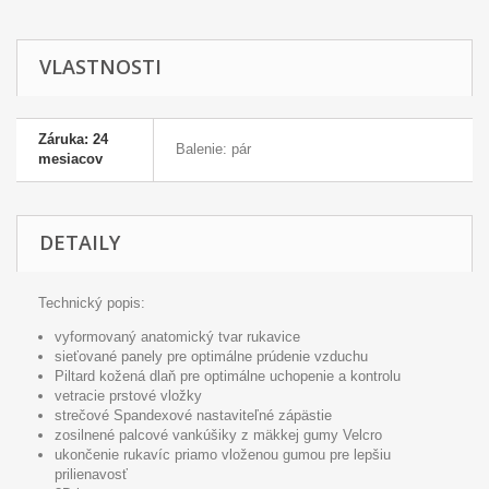
VLASTNOSTI
Záruka: 24
Balenie: pár
mesiacov
DETAILY
Technický popis:
vyformovaný anatomický tvar rukavice
sieťované panely pre optimálne prúdenie vzduchu
Piltard kožená dlaň pre optimálne uchopenie a kontrolu
vetracie prstové vložky
strečové Spandexové nastaviteľné zápästie
zosilnené palcové vankúšiky z mäkkej gumy Velcro
ukončenie rukavíc priamo vloženou gumou pre lepšiu
prilienavosť