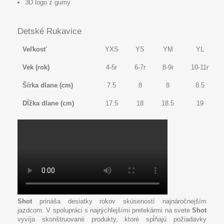
3D logo z gumy
Detské Rukavice
Veľkosť
YXS
YS
YM
YL
Vek (rok)
4-5r
6-7r
8-9r
10-11r
Šírka dlane (cm)
7.5
8
8
8.5
Dĺžka dlane (cm)
17.5
18
18.5
19
Shot
prináša desiatky rokov skúseností najnáročnejším
jazdcom. V spolupráci s najrýchlejšími pretekármi na svete
Shot
vyvíja skonštruované produkty, ktoré spĺňajú požiadavky