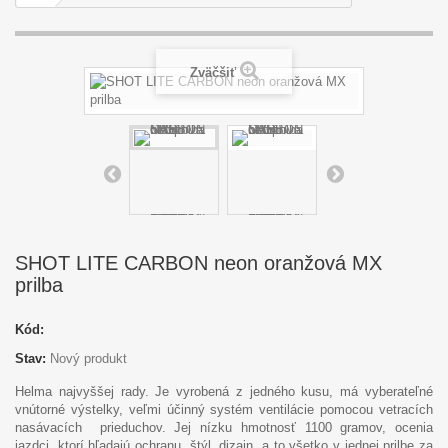
Zväčšiť
SHOT LITE CARBON neon oranžová MX
prilba
Kód:
Stav:
Nový produkt
Helma najvyššej rady. Je vyrobená z jedného kusu, má vyberateľné
vnútorné výstelky, veľmi účinný systém ventilácie pomocou vetracích
nasávacích prieduchov. Jej nízku hmotnosť 1100 gramov, ocenia
jazdci, ktorí hľadajú ochranu, štýl, dizajn, a to všetko v jednej prilbe za