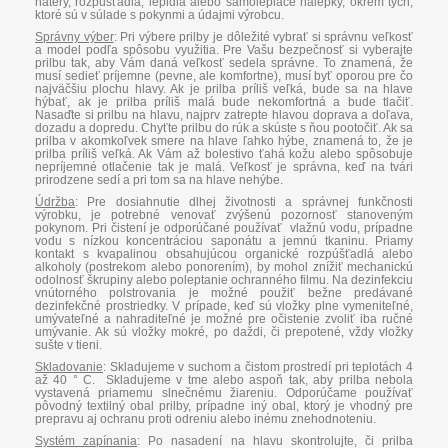
nátery, rozpúšťadlá, lepidlá alebo samolepiace nálepky, okrem tých,
ktoré sú v súlade s pokynmi a údajmi výrobcu.
Správny výber
:
Pri výbere prilby je dôležité vybrať si správnu veľkosť
a model podľa spôsobu využitia. Pre Vašu bezpečnosť si vyberajte
prilbu tak, aby Vám daná veľkosť sedela správne. To znamená, že
musí sedieť príjemne (pevne, ale komfortne), musí byť oporou pre čo
najväčšiu plochu hlavy. Ak je prilba príliš veľká, bude sa na hlave
hýbať, ak je prilba príliš malá bude nekomfortná a bude tlačiť.
Nasaďte si prilbu na hlavu, najprv zatrepte hlavou doprava a doľava,
dozadu a dopredu. Chyťte prilbu do rúk a skúste s ňou pootočiť. Ak sa
prilba v akomkoľvek smere na hlave ľahko hýbe, znamená to, že je
prilba príliš veľká. Ak Vám až bolestivo ťahá kožu alebo spôsobuje
nepríjemné otlačenie tak je malá. Veľkosť je správna, keď na tvári
prirodzene sedí a pri tom sa na hlave nehýbe.
Údržba
:
Pre dosiahnutie dlhej životnosti a správnej funkčnosti
výrobku, je potrebné venovať zvýšenú pozornosť stanoveným
pokynom. Pri čistení je odporúčané používať vlažnú vodu, prípadne
vodu s nízkou koncentráciou saponátu a jemnú tkaninu. Priamy
kontakt s kvapalinou obsahujúcou organické rozpúšťadlá alebo
alkoholy (postrekom alebo ponorením), by mohol znížiť mechanickú
odolnosť škrupiny alebo poleptanie ochranného filmu. Na dezinfekciu
vnútorného polstrovania je možné použiť bežne predávané
dezinfekčné prostriedky. V prípade, keď sú vložky plne vymeniteľné,
umývateľné a nahraditeľné je možné pre očistenie zvoliť iba ručné
umývanie. Ak sú vložky mokré, po daždi, či prepotené, vždy vložky
sušte v tieni.
Skladovanie
:
Skladujeme v suchom a čistom prostredí pri teplotách 4
až 40 ° C. Skladujeme v tme alebo aspoň tak, aby prilba nebola
vystavená priamemu slnečnému žiareniu. Odporúčame používať
pôvodný textilný obal prilby, prípadne iný obal, ktorý je vhodný pre
prepravu aj ochranu proti odreniu alebo inému znehodnoteniu.
Systém zapínania
:
Po nasadení na hlavu skontrolujte, či prilba