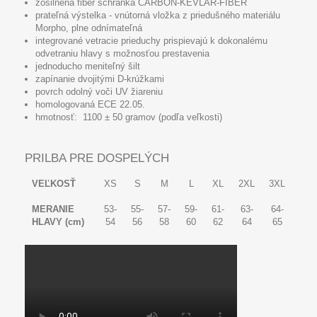
zosilnená fiber schránka CARBON-KEVLAR-FIBER
prateľná výstelka - vnútorná vložka z priedušného materiálu
Morpho, plne odnímateľná
integrované vetracie prieduchy
prispievajú k dokonalému
odvetraniu hlavy s možnosťou prestavenia
jednoducho meniteľný šilt
zapínanie
dvojitými D-krúžkami
povrch odolný voči UV žiareniu
homologovaná ECE 22.05.
hmotnosť:
1100 ± 50 gramov
(podľa veľkosti)
PRILBA PRE DOSPELÝCH
VEĽKOSŤ
XS
S
M
L
XL
2XL
3XL
MERANIE
53-
55-
57-
59-
61-
63-
64-
HLAVY (cm)
54
56
58
60
62
64
65