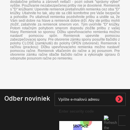
dostatočne prilieha a zároveň netlačí - pozri odsek "správny výber"
vyššie. Používanie nezabezpečenej prilby nie je dovolené. Remienok
s "D" krúžkami: Upevnite remienok pretiahnutím remienka cez oba "D"
krúžky. Utiahnite ho tak, aby ste sa cítili komfortne pre Vaše bezpečie
a pohodlie. Po utiahnutí remienka pozdvihnite prilbu a uistite sa, že
Vám sedí dobre na hlave a remienok dobre drží. Aby ste prilbu mohli
zložiť, zatiahnite za remienok smerom von. Tým uvoľníte "D" krúžky.
Potom rotačným pohybom smerom dopredu zložíte prilbu z vašej
hlavy. Remienok so sponou: Dĺžku upevňovacieho remienka možno
nastaviť pomocou spôn. Remienok upevnite pomocou
zabezpečovacej spony. Pre otvorenie zámku spony posuňte tlačidlo z
polohy CLOSE (zamknuté) do polohy OPEN (otvorené). Remienok s
račňou (prackou): Dĺžku upevňovacieho remienka možno nastaviť
pomocou račne. Remienok vtlačením do račne a jej posunom. Pre
otvorenie zámku račne stlačte tlačidlo račne a vykonajte úpravu či
odopnutie posunom račne po remienku.
Odber noviniek
Enter security code