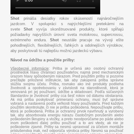
Shot
prináša desiatky rokov skúseností najnáročnejším
jazdcom. V spolupráci s najrýchlejšími pretekármi na
svete
Shot
vyvíja skonštruované produkty, ktoré spĺňajú
požiadavky najvyšších úrovní sveta motokrosu, supercrossu,
extrémneho endura.
Shot
neustále pracuje na vývoji ešte
pohodlnejších, flexibilnejších, ľahkých a odolnejších výrobkov,
aby poskytovali tú najlepšiu možnú jazdeckú výbavu.
Návod na údržbu a použitie prilby:
Všeobecné informácie
:
Prilba je určená ako osobný ochranný
prostriedok hlavy chrániaci používateľov, najmä pred mechanickým
úrazom hlavy spôsobeným nárazom. Pred použitím prilby si pozorne
prečítajte priložené inštrukcie, tak aby zakúpená prilba správne
slúžila svojmu účelu. Prilba, rovnako ako iné produkty podlieha
životnosti a opotrebovaniu v závislosti na starostlivosti, ktorá je
venovaná pri jej používaní, údržbe a skladovaní. Podľa súčasných
štandardov je životnosť prilby cca šesť rokov od dátumu obstarania.
Ak má prilba poskytovať primeranú ochranu, musí byť správne
vybraná a nastavená podľa veľkosti hlavy používateľa. Pred každým
použitím skontrolujte, či nie je prilba poškodená. Nepoužívajte prilbu,
ktorá je poškodená. Prilba je ochranný prvok navrhnutý a vyrobený
tak, aby absorbovala energiu nárazu čiastočným porušením alebo
poškodením škrupiny a vložky, a preto neodporúčame po páde alebo
inom poškodení ďalej prilbu používať a to ani vtedy, ak nie je
poškodenie zjavné. Prilby sa nesmú upravovať za účelom montáže
príslušenstva inak, než odporúča výrobca prilby. Nesmú sa používať