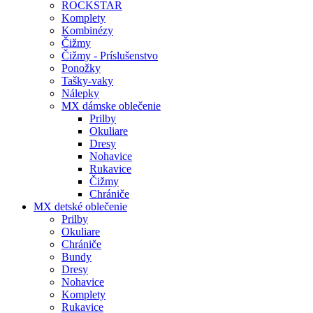
ROCKSTAR
Komplety
Kombinézy
Čižmy
Čižmy - Príslušenstvo
Ponožky
Tašky-vaky
Nálepky
MX dámske oblečenie
Prilby
Okuliare
Dresy
Nohavice
Rukavice
Čižmy
Chrániče
MX detské oblečenie
Prilby
Okuliare
Chrániče
Bundy
Dresy
Nohavice
Komplety
Rukavice