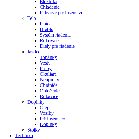
Elektrika
Chladenie
Palivové príslušenstvo
Telo
Plato
Hrablo
Systém riadenia
Rukoväte
Diely pre riadenie
Jazdec
Topánky
Vesty
Prilby
Okuliare
Neoprény
Chrániče
Oblečenie
Rukavice
Doplnky
Olej
Vozíky
Príslušenstco
Doplnky
Stojky
Technika