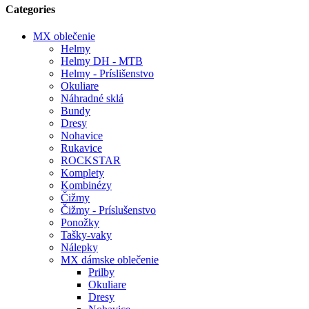
Categories
MX oblečenie
Helmy
Helmy DH - MTB
Helmy - Príslišenstvo
Okuliare
Náhradné sklá
Bundy
Dresy
Nohavice
Rukavice
ROCKSTAR
Komplety
Kombinézy
Čižmy
Čižmy - Príslušenstvo
Ponožky
Tašky-vaky
Nálepky
MX dámske oblečenie
Prilby
Okuliare
Dresy