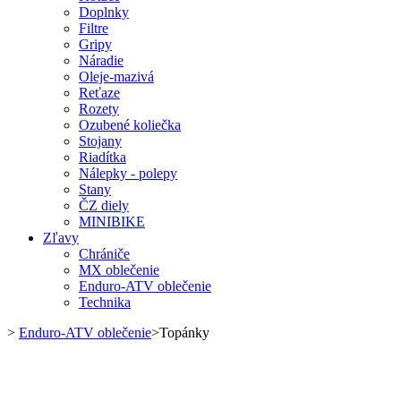
Doplnky
Filtre
Gripy
Náradie
Oleje-mazivá
Reťaze
Rozety
Ozubené koliečka
Stojany
Riadítka
Nálepky - polepy
Stany
ČZ diely
MINIBIKE
Zľavy
Chrániče
MX oblečenie
Enduro-ATV oblečenie
Technika
>
Enduro-ATV oblečenie
>
Topánky