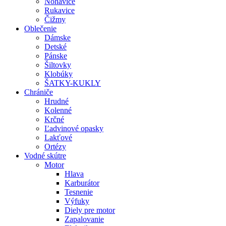
Nohavice
Rukavice
Čižmy
Oblečenie
Dámske
Detské
Pánske
Šiltovky
Klobúky
ŠATKY-KUKLY
Chrániče
Hrudné
Kolenné
Krčné
Ľadvinové opasky
Lakťové
Ortézy
Vodné skútre
Motor
Hlava
Karburátor
Tesnenie
Výfuky
Diely pre motor
Zapalovanie