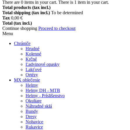
There are
0
items in your cart.
There is 1 item in your cart.
Total products (tax incl.)
Total shipping (tax incl.)
To be determined
Tax
0,00 €
Total (tax incl.)
Continue shopping
Proceed to checkout
Menu
Chrániče
Hrudné
Kolenné
Krčné
Ľadvinové opasky
Lakťové
Ortézy
MX oblečenie
Helmy
Helmy DH - MTB
Helmy - Príslišenstvo
Okuliare
Náhradné sklá
Bundy
Dresy
Nohavice
Rukavice