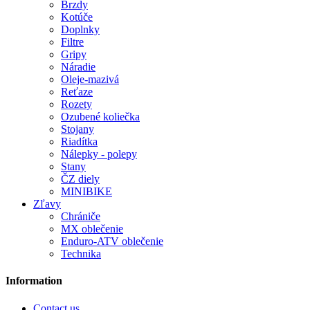
Brzdy
Kotúče
Doplnky
Filtre
Gripy
Náradie
Oleje-mazivá
Reťaze
Rozety
Ozubené koliečka
Stojany
Riadítka
Nálepky - polepy
Stany
ČZ diely
MINIBIKE
Zľavy
Chrániče
MX oblečenie
Enduro-ATV oblečenie
Technika
Information
Contact us