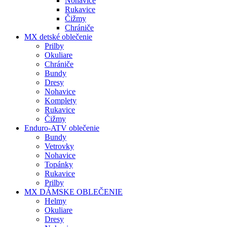
Nohavice
Rukavice
Čižmy
Chrániče
MX detské oblečenie
Prilby
Okuliare
Chrániče
Bundy
Dresy
Nohavice
Komplety
Rukavice
Čižmy
Enduro-ATV oblečenie
Bundy
Vetrovky
Nohavice
Topánky
Rukavice
Prilby
MX DÁMSKE OBLEČENIE
Helmy
Okuliare
Dresy