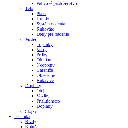
Palivové príslušenstvo
Telo
Plato
Hrablo
Systém riadenia
Rukoväte
Diely pre riadenie
Jazdec
Topánky
Vesty
Prilby
Okuliare
Neoprény
Chrániče
Oblečenie
Rukavice
Doplnky
Olej
Vozíky
Príslušenstco
Doplnky
Stojky
Technika
Brzdy
Kotúče