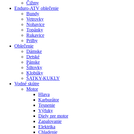
Čižmy
Enduro-ATV oblečenie
Bundy
Vetrovky
Nohavice
Topánky
Rukavice
Prilby
Oblečenie
Dámske
Detské
Pánske
Šiltovky
Klobúky
ŠATKY-KUKLY
Vodné skútre
Motor
Hlava
Karburátor
Tesnenie
Výfuky
Diely pre motor
Zapalovanie
Elektrika
Chladenie