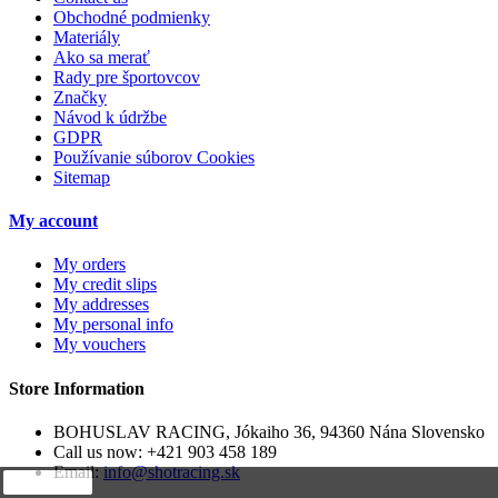
Obchodné podmienky
Materiály
Ako sa merať
Rady pre športovcov
Značky
Návod k údržbe
GDPR
Používanie súborov Cookies
Sitemap
My account
My orders
My credit slips
My addresses
My personal info
My vouchers
Store Information
BOHUSLAV RACING, Jókaiho 36, 94360 Nána Slovensko
Call us now:
+421 903 458 189
Email:
info@shotracing.sk
close