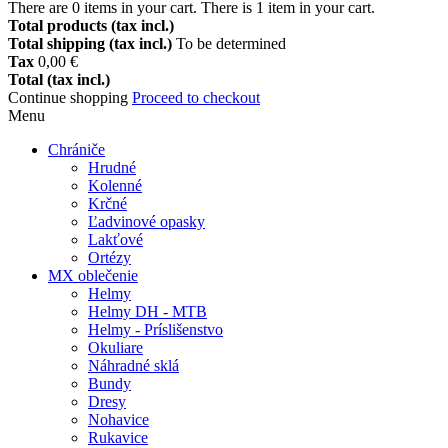
There are
0
items in your cart.
There is 1 item in your cart.
Total products (tax incl.)
Total shipping (tax incl.)
To be determined
Tax
0,00 €
Total (tax incl.)
Continue shopping
Proceed to checkout
Menu
Chrániče
Hrudné
Kolenné
Krčné
Ľadvinové opasky
Lakťové
Ortézy
MX oblečenie
Helmy
Helmy DH - MTB
Helmy - Príslišenstvo
Okuliare
Náhradné sklá
Bundy
Dresy
Nohavice
Rukavice