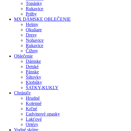
Topánky
Rukavice
Prilby
MX DÁMSKE OBLEČENIE
Helmy
Okuliare
Dresy
Nohavice
Rukavice
Čižmy
Oblečenie
Dámske
Detské
Pánske
Šiltovky
Klobúky
ŠATKY-KUKLY
Chrániče
Hrudné
Kolenné
Krčné
Ľadvinové opasky
Lakťové
Ortézy
Vodné skútre