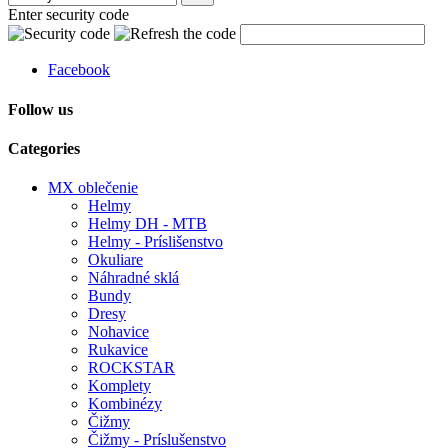
Enter security code
Facebook
Follow us
Categories
MX oblečenie
Helmy
Helmy DH - MTB
Helmy - Príslišenstvo
Okuliare
Náhradné sklá
Bundy
Dresy
Nohavice
Rukavice
ROCKSTAR
Komplety
Kombinézy
Čižmy
Čižmy - Príslušenstvo