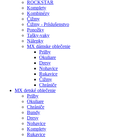
ROCKSTAR
Komplety
Kombinézy
Čižmy
Čižmy - Príslušenstvo
Ponožky
Tašky-vaky
Nálepky
MX dámske oblečenie
Prilby
Okuliare
Dresy
Nohavice
Rukavice
Čižmy
Chrániče
MX detské oblečenie
Prilby
Okuliare
Chrániče
Bundy
Dresy
Nohavice
Komplety
Rukavice