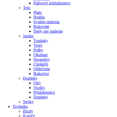
Palivové príslušenstvo
Telo
Plato
Hrablo
Systém riadenia
Rukoväte
Diely pre riadenie
Jazdec
Topánky
Vesty
Prilby
Okuliare
Neoprény
Chrániče
Oblečenie
Rukavice
Doplnky
Olej
Vozíky
Príslušenstco
Doplnky
Stojky
Technika
Brzdy
Kotúče