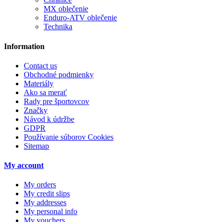
MX oblečenie
Enduro-ATV oblečenie
Technika
Information
Contact us
Obchodné podmienky
Materiály
Ako sa merať
Rady pre športovcov
Značky
Návod k údržbe
GDPR
Používanie súborov Cookies
Sitemap
My account
My orders
My credit slips
My addresses
My personal info
My vouchers