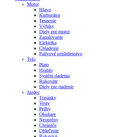
Motor
Hlava
Karburátor
Tesnenie
Výfuky
Diely pre motor
Zapalovanie
Elektrika
Chladenie
Palivové príslušenstvo
Telo
Plato
Hrablo
Systém riadenia
Rukoväte
Diely pre riadenie
Jazdec
Topánky
Vesty
Prilby
Okuliare
Neoprény
Chrániče
Oblečenie
Rukavice