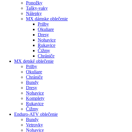
Ponožky
Tašky-vaky
Nálepky
MX dámske oblečenie
Prilby
Okuliare
Dresy
Nohavice
Rukavice
Čižmy
Chrániče
MX detské oblečenie
Prilby
Okuliare
Chrániče
Bundy
Dresy
Nohavice
Komplety
Rukavice
Čižmy
Enduro-ATV oblečenie
Bundy
Vetrovky
Nohavice