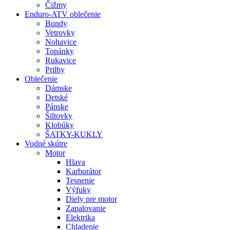
Čižmy
Enduro-ATV oblečenie
Bundy
Vetrovky
Nohavice
Topánky
Rukavice
Prilby
Oblečenie
Dámske
Detské
Pánske
Šiltovky
Klobúky
ŠATKY-KUKLY
Vodné skútre
Motor
Hlava
Karburátor
Tesnenie
Výfuky
Diely pre motor
Zapalovanie
Elektrika
Chladenie