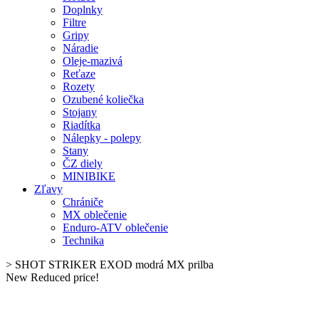
Doplnky
Filtre
Gripy
Náradie
Oleje-mazivá
Reťaze
Rozety
Ozubené koliečka
Stojany
Riadítka
Nálepky - polepy
Stany
ČZ diely
MINIBIKE
Zľavy
Chrániče
MX oblečenie
Enduro-ATV oblečenie
Technika
>
SHOT STRIKER EXOD modrá MX prilba
New
Reduced price!