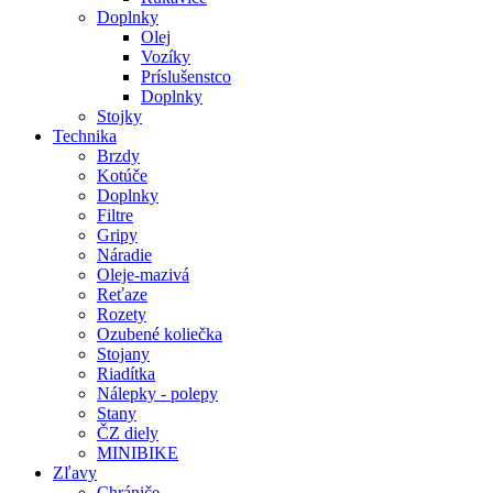
Doplnky
Olej
Vozíky
Príslušenstco
Doplnky
Stojky
Technika
Brzdy
Kotúče
Doplnky
Filtre
Gripy
Náradie
Oleje-mazivá
Reťaze
Rozety
Ozubené koliečka
Stojany
Riadítka
Nálepky - polepy
Stany
ČZ diely
MINIBIKE
Zľavy
Chrániče